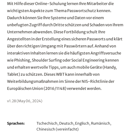
Mit Hilfe dieser Online-Schulung lernen Ihre Mitarbeiter die
wichtigsten Aspekte zum Thema Passwortschutz kennen.
Dadurch können Sie Ihre Systeme und Daten vor einem
unbefugten Zugriff durch Dritte schützen und Schaden von Ihrem
Unternehmen abwenden. Diese Fortbildung schult Ihre
Angestellten in der Erstellung eines sicheren Passworts und klärt
über den richtigen Umgang mit Passwörtern auf. Anhand von
interaktiven Inhalten lernen sie die häufigsten Angriffsversuche
wie Phishing, Shoulder Surfing oder Social Engineering kennen
und erhalten wertvolle Tipps, um auch mobile Geräte (Handy,
Tablet) zu schützen. Dieses WBT kann innerhalb von
Weiterbildungsmaßnahmen im Sinne der NIS-Richtlinie der
Europäischen Union (2016/1148) verwendet werden.
v1.28 (May 06, 2024)
Sprachen:
Tschechisch, Deutsch, Englisch, Rumänisch,
Chinesisch (vereinfacht)