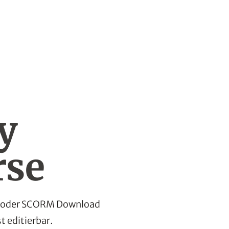
y
rse
ing oder SCORM Download
t editierbar.